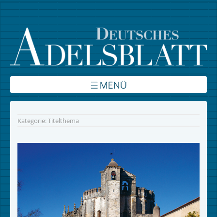
Über uns
Kategorie:
Titelthema
Inhalte
Verbände
Autoren
Kontakt