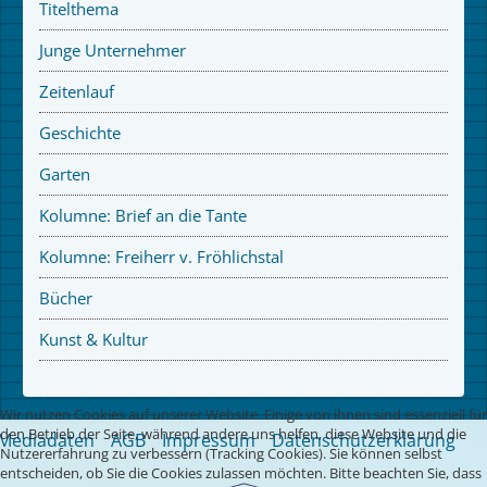
Titelthema
Junge Unternehmer
Zeitenlauf
Geschichte
Garten
Kolumne: Brief an die Tante
Kolumne: Freiherr v. Fröhlichstal
Bücher
Kunst & Kultur
Wir nutzen Cookies auf unserer Website. Einige von ihnen sind essenziell für
den Betrieb der Seite, während andere uns helfen, diese Website und die
Mediadaten
AGB
Impressum
Datenschutzerklärung
Nutzererfahrung zu verbessern (Tracking Cookies). Sie können selbst
entscheiden, ob Sie die Cookies zulassen möchten. Bitte beachten Sie, dass