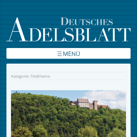
Über uns
Kategorie:
Titelthema
Inhalte
Verbände
Autoren
Kontakt