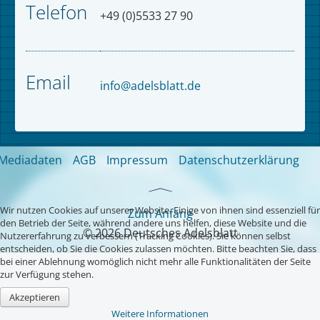
Telefon
+49 (0)5533 27 90
Email
info@adelsblatt.de
Mediadaten
AGB
Impressum
Datenschutzerklärung
Wir nutzen Cookies auf unserer Website. Einige von ihnen sind essenziell für
Zum Anfang
den Betrieb der Seite, während andere uns helfen, diese Website und die
© 2026 Deutsches Adelsblatt
Nutzererfahrung zu verbessern (Tracking Cookies). Sie können selbst
entscheiden, ob Sie die Cookies zulassen möchten. Bitte beachten Sie, dass
bei einer Ablehnung womöglich nicht mehr alle Funktionalitäten der Seite
zur Verfügung stehen.
Akzeptieren
Weitere Informationen