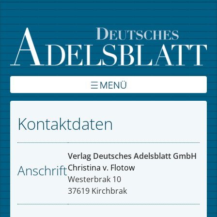
Über uns
Kontaktdaten
Inhalte
Verbände
Verlag Deutsches Adelsblatt GmbH
Anschrift
Christina v. Flotow
Autoren
Westerbrak 10
37619 Kirchbrak
Kontakt