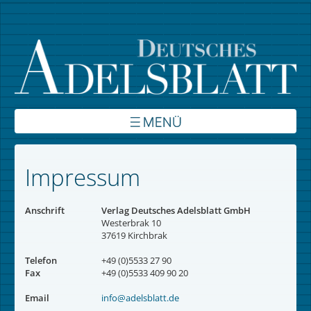
Über uns
Impressum
Inhalte
Anschrift
Verlag Deutsches Adelsblatt GmbH
Verbände
Westerbrak 10
37619 Kirchbrak
Autoren
Telefon
+49 (0)5533 27 90
Fax
+49 (0)5533 409 90 20
Kontakt
Email
info@adelsblatt.de