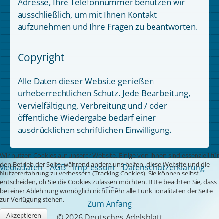
Adresse, Ihre Telefonnummer benutzen wir
ausschließlich, um mit Ihnen Kontakt
aufzunehmen und Ihre Fragen zu beantworten.
Copyright
Alle Daten dieser Website genießen
urheberrechtlichen Schutz. Jede Bearbeitung,
Vervielfältigung, Verbreitung und / oder
öffentliche Wiedergabe bedarf einer
ausdrücklichen schriftlichen Einwilligung.
Wir nutzen Cookies auf unserer Website. Einige von ihnen sind essenziell für
den Betrieb der Seite, während andere uns helfen, diese Website und die
Mediadaten
AGB
Impressum
Datenschutzerklärung
Nutzererfahrung zu verbessern (Tracking Cookies). Sie können selbst
entscheiden, ob Sie die Cookies zulassen möchten. Bitte beachten Sie, dass
bei einer Ablehnung womöglich nicht mehr alle Funktionalitäten der Seite
zur Verfügung stehen.
Zum Anfang
Akzeptieren
© 2026 Deutsches Adelsblatt