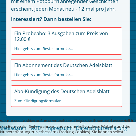
mit einem Potpourri anregender Geschichten
erscheint jeden Monat neu - 12 mal pro Jahr.
Interessiert? Dann bestellen Sie:
Ein Probeabo: 3 Ausgaben zum Preis von
12,00 €
Hier gehts zum Bestellformular…
Ein Abonnement des Deutschen Adelsblatt
Hier gehts zum Bestellformular…
Abo-Kündigung des Deutschen Adelsblatt
Zum Kündigungsformular…
Wir nutzen Cookies auf unserer Website. Einige von ihnen sind essenziell für
den Betrieb der Seite, während andere uns helfen, diese Website und die
Mediadaten
AGB
Impressum
Datenschutzerklärung
Nutzererfahrung zu verbessern (Tracking Cookies). Sie können selbst