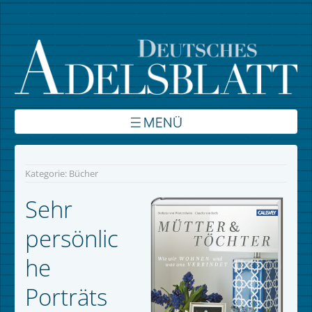
Über uns
Kategorie:
Bücher
Inhalte
Sehr
Verbände
persönlic
Autoren
he
Kontakt
Porträts