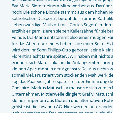
Eva-Maria Siemer einem Mitbewerber aus. Darüber f
noch! Die schöne Blonde stammt aus dem hohen No
katholischen Diaspora“, betont der fromme Katholi
liebenswürdige Mails oft mit „Gottes Segen“ enden.
erzählt er gern, zieren sieben Keilerzähne für sieb
Feinde. Eva-Maria entstammt also einer mutigen Fam
für das Abenteuer eines Lebens an seiner Seite. Es 
wird dort ihr Sohn Philipp-Otto geboren, seine klei
Florentina acht Jahre später. „Wir haben mit nichts
erinnert sich Matuschka an die Anfangszeiten ihrer
kleinen Apartment in der Agnesstraße. Aus nichts 
schnell viel. Frustriert vom stockenden Mahlwerk d
zog das Paar vier Jahre später mit der Einführung de
Cheshire. Markus Matuschka mauserte sich zum erf
Unternehmer. Mittlerweile dirigiert Graf v. Matusch
kleines Imperium aus Biotech und alternativen Rohs
größte ist die Lysando AG. Hier werden unter and
vielversprechende Designerproteine entwickelt, di