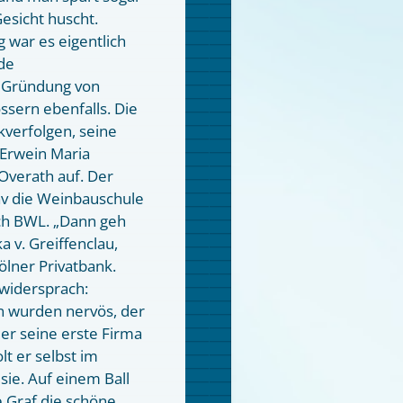
esicht huscht.
g war es eigentlich
ede
 Gründung von
ssern ebenfalls. Die
kverfolgen, seine
Erwein Maria
Overath auf. Der
av die Weinbauschule
uch BWL. „Dann geh
a v. Greiffenclau,
ölner Privatbank.
 widersprach:
rn wurden nervös, der
er seine erste Firma
lt er selbst im
ie. Auf einem Ball
 Graf die schöne