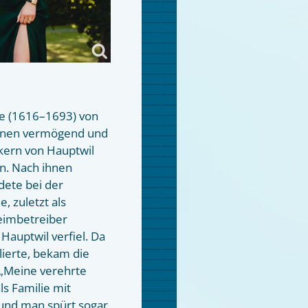
e (1616–1693) von
einen vermögend und
kern von Hauptwil
en. Nach ihnen
dete bei der
, zuletzt als
eimbetreiber
auptwil verfiel. Da
lierte, bekam die
 „Meine verehrte
ls Familie mit
 und man spürt sogar