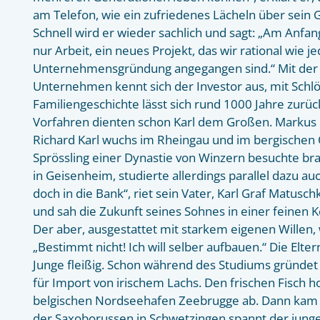
am Telefon, wie ein zufriedenes Lächeln über sein G
Schnell wird er wieder sachlich und sagt: „Am Anfan
nur Arbeit, ein neues Projekt, das wir rational wie j
Unternehmensgründung angegangen sind.“ Mit der
Unternehmen kennt sich der Investor aus, mit Schlö
Familiengeschichte lässt sich rund 1000 Jahre zurüc
Vorfahren dienten schon Karl dem Großen. Markus 
Richard Karl wuchs im Rheingau und im bergischen 
Sprössling einer Dynastie von Winzern besuchte br
in Geisenheim, studierte allerdings parallel dazu a
doch in die Bank“, riet sein Vater, Karl Graf Matuschk
und sah die Zukunft seines Sohnes in einer feinen K
Der aber, ausgestattet mit starkem eigenen Willen,
„Bestimmt nicht! Ich will selber aufbauen.“ Die Elte
Junge fleißig. Schon während des Studiums gründet 
für Import von irischem Lachs. Den frischen Fisch ho
belgischen Nordseehafen Zeebrugge ab. Dann kam s
der Saxoborussen in Schwetzingen spannt der junge