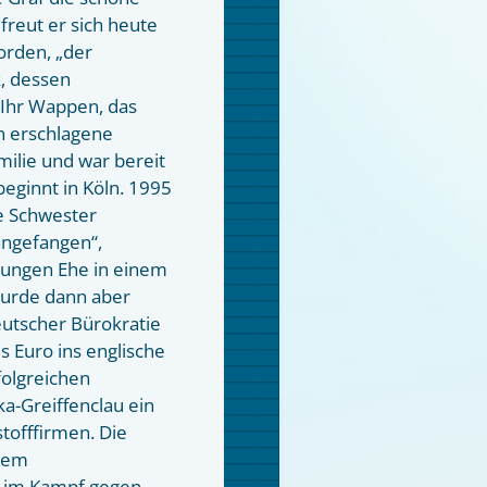
reut er sich heute
rden, „der
k, dessen
 Ihr Wappen, das
en erschlagene
ilie und war bereit
beginnt in Köln. 1995
ne Schwester
 angefangen“,
 jungen Ehe in einem
wurde dann aber
eutscher Bürokratie
s Euro ins englische
olgreichen
ka-Greiffenclau ein
tofffirmen. Die
erem
e im Kampf gegen