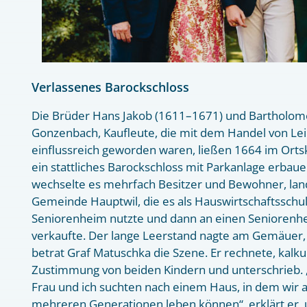
Verlassenes Barockschloss
Die Brüder Hans Jakob (1611–1671) und Bartholom
Gonzenbach, Kaufleute, die mit dem Handel von L
einflussreich geworden waren, ließen 1664 im Orts
ein stattliches Barockschloss mit Parkanlage erbau
wechselte es mehrfach Besitzer und Bewohner, lan
Gemeinde Hauptwil, die es als Hauswirtschaftsschule
Seniorenheim nutzte und dann an einen Seniorenh
verkaufte. Der lange Leerstand nagte am Gemäuer, H
betrat Graf Matuschka die Szene. Er rechnete, kalku
Zustimmung von beiden Kindern und unterschrieb.
Frau und ich suchten nach einem Haus, in dem wir a
mehreren Generationen leben können“, erklärt er,