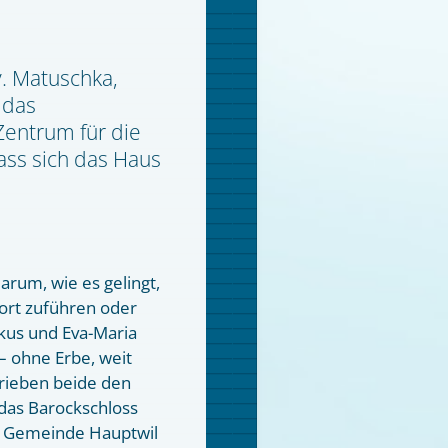
v. Matuschka,
 das
entrum für die
ass sich das Haus
darum, wie es gelingt,
fort zuführen oder
rkus und Eva-Maria
– ohne Erbe, weit
rieben beide den
 das Barockschloss
n Gemeinde Hauptwil