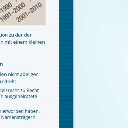
tion zu der der
en mit einem kleinen
en
en nicht adeliger
ittelt:
elsrecht zu Recht
ich ausgeheiratete
en erworben haben,
en Namensträgern.