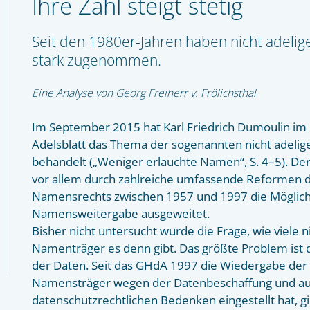
Ihre Zahl steigt stetig
Seit den 1980er-Jahren haben nicht adeli
stark zugenommen.
Eine Analyse von Georg Freiherr v. Frölichsthal
Im September 2015 hat Karl Friedrich Dumoulin im
Adelsblatt das Thema der sogenannten nicht adeli
behandelt („Weniger erlauchte Namen“, S. 4–5). De
vor allem durch zahlreiche umfassende Reformen d
Namensrechts zwischen 1957 und 1997 die Möglich
Namensweitergabe ausgeweitet.
Bisher nicht untersucht wurde die Frage, wie viele n
Namenträger es denn gibt. Das größte Problem ist d
der Daten. Seit das GHdA 1997 die Wiedergabe der 
Namensträger wegen der Datenbeschaffung und a
datenschutzrechtlichen Bedenken eingestellt hat, gi