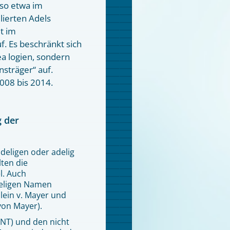
 so etwa im
ierten Adels
t im
f. Es beschränkt sich
a logien, sondern
nsträger“ auf.
008 bis 2014.
g der
deligen oder adelig
ten die
l. Auch
deligen Namen
ulein v. Mayer und
von Mayer).
aNT) und den nicht