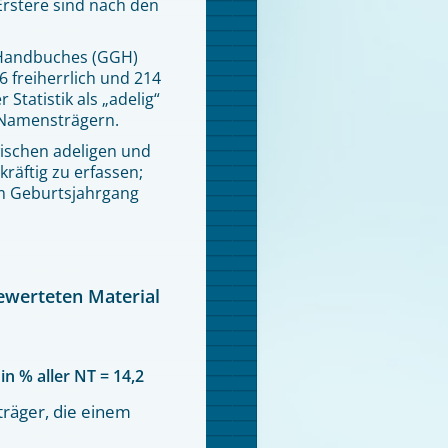
rstere sind nach den
 Handbuches (GGH)
36 freiherrlich und 214
 Statistik als „adelig“
 Namensträgern.
wischen adeligen und
räftig zu erfassen;
um Geburtsjahrgang
ewerteten Material
in % aller NT = 14,2
träger, die einem