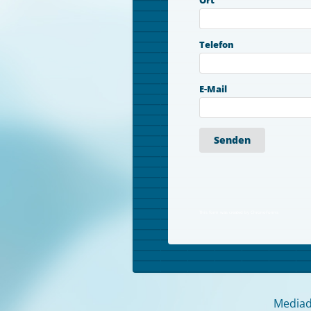
Ort
Telefon
E-Mail
Senden
This form was created by ChronoForms
Mediad